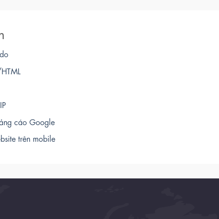
n
 do
/HTML
IP
ảng cáo Google
bsite trên mobile